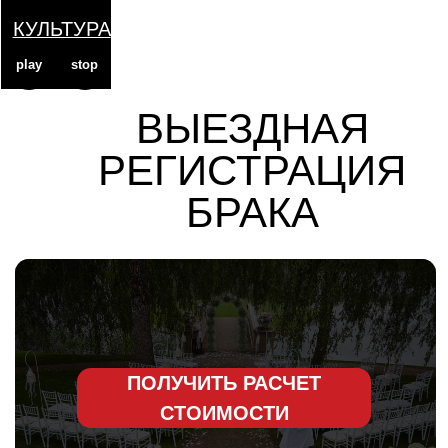
КУЛЬТУРА
play
stop
ВЫЕЗДНАЯ
РЕГИСТРАЦИЯ
БРАКА
ПОЛУЧИТЬ РАСЧЕТ
СТОИМОСТИ
Пройдите тест и получите три варианта
сметы, в которых будет правильное
распределение бюджета в соответствии с
вашими пожеланиями
ВАМ НЕ О ЧЕМ БЕСПОКОИТЬСЯ