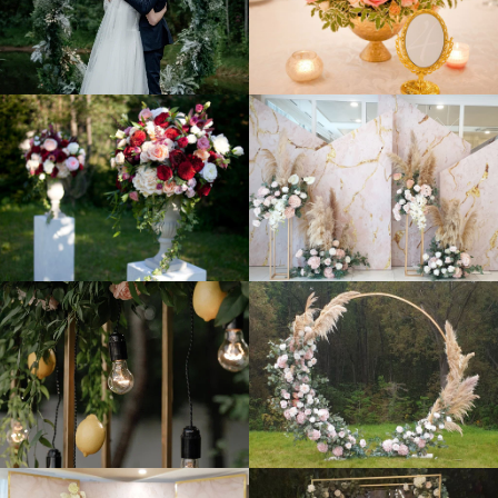
Для каждой свадьбы мы разрабатываем индивидуальный
проект оформления “под ключ” и самостоятельно
изготавливаем декорации.
Стоимость начинается от 400 000 рублей. Однако, если вам
нужна не комплексная услуга, а что-то одно, например,
цветочные композиции или создание фона, это будет стоить
дешевле.
Если вы хотите, чтобы ваша свадьба была красивой,
позвоните нам или оставьте заявку на нашем сайте. Мы
свяжемся с вами и приложим все усилия, чтобы сделать
ваше торжество ярким и незабываемым.