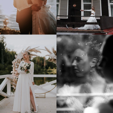
Недорогие свадьбы
Камерная свадьба
ПОЧТА
Kultura.wedding@yandex.ru
ТЕЛЕФОН
УСЛУГИ
+7 925 370 18 44
Оформление свадьбы
Выездная регистрация
Свадебный организатор
О НАС
Фотосъемка
О нас
Банкет на свадьбу
Цены на услуги
Свадьба на теплоходе
Портфолио
Аренда декора
Отзывы
Все права защищены
Перепечатка и цитирование материалов запрещены
Политика конфиденциальности
Реквизиты