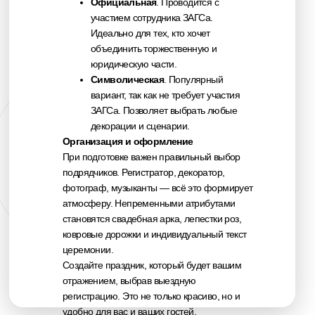
Официальная
. Проводится с
КОМПОЗИЦИИ
участием сотрудника ЗАГСа.
Идеально для тех, кто хочет
АЛЬТЕРНАТИВНЫЙ ДЕКОР
объединить торжественную и
(ветки свечи сухоцветы мох
зелень)
юридическую части.
Символическая
. Популярный
вариант, так как не требует участия
ТЕКСТИЛЬ
ЗАГСа. Позволяет выбрать любые
декорации и сценарии.
Организация и оформление
СЕРВИРОВКА
При подготовке важен правильный выбор
подрядчиков. Регистратор, декоратор,
фотограф, музыканты — всё это формирует
Мы предлагаем эксклюзивный реквизит, который
атмосферу. Непременными атрибутами
поможет сделать вашу свадьбу особенной.
становятся свадебная арка, лепестки роз,
ковровые дорожки и индивидуальный текст
церемонии.
Создайте праздник, который будет вашим
отражением, выбрав выездную
регистрацию. Это не только красиво, но и
удобно для вас и ваших гостей.