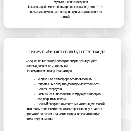
музыки и сопровождения.
Такая свадьба может быть организована "под ключ", что
значительно упрощает процесс для молодоженов и их
гостей.
Почему выбирают свадьбу на теплоходе
Свадьба на теплоходе обладает рядом преимуществ,
которые делают её уникальной:
УСЛУГИ И ФОРМАТЫ
Преимущества праздника на воде
ТОРЖЕСТВА НА
Уединенная атмосфера без посторонних.
ТЕПЛОХОДЕ
Живописные виды на достопримечательности
Свадьба на теплоходе может быть организована
Санкт-Петербурга.
в различных форматах:
Возможность провести выездную регистрацию
под открытым небом.
Свежий воздух и комфортные условия для гостей.
Банкет — классическое застолье с
Этот формат позволяет сочетать торжественную часть с
разнообразным меню.
прогулкой по рекам и каналам города, создавая особую
романтику момента.
Фуршет — более легкий и