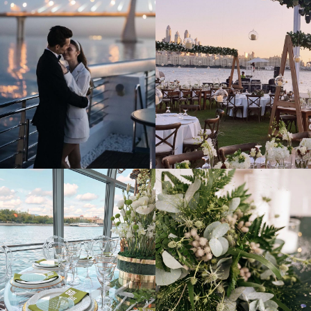
Стоимость начинается от 400 000 рублей. Однако, если вам
нужна не комплексная услуга, а что-то одно, например,
цветочные композиции или создание фона, это будет стоить
дешевле.
Если вы хотите, чтобы ваша свадьба была красивой,
позвоните нам или оставьте заявку на нашем сайте. Мы
свяжемся с вами и приложим все усилия, чтобы сделать
ваше торжество ярким и незабываемым.