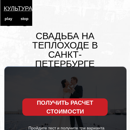
КУЛЬТУРА
play
stop
СВАДЬБА НА
ТЕПЛОХОДЕ В
САНКТ-
ПЕТЕРБУРГЕ
ПОЛУЧИТЬ РАСЧЕТ
СТОИМОСТИ
Пройдите тест и получите три варианта
сметы, в которых будет правильное
распределение бюджета в соответствии с
вашими пожеланиями
ВАМ НЕ О ЧЕМ БЕСПОКОИТЬСЯ
— У НАС УЖЕ РАСПЛАНИРОВАН
КАЖДЫЙ ШАГ ПОДГОТОВКИ