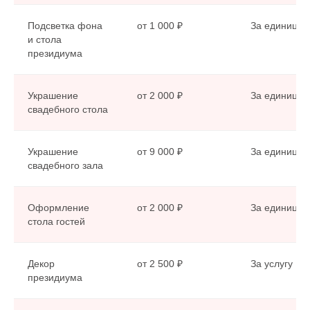
Подсветка фона
от 1 000 ₽
За единицу
и стола
президиума
Украшение
от 2 000 ₽
За единицу
свадебного стола
Украшение
от 9 000 ₽
За единицу
свадебного зала
ИДЕИ
Оформление
от 2 000 ₽
За единицу
СВАДЕБНОГО ДЕКОРА.
стола гостей
Декор
от 2 500 ₽
За услугу
президиума