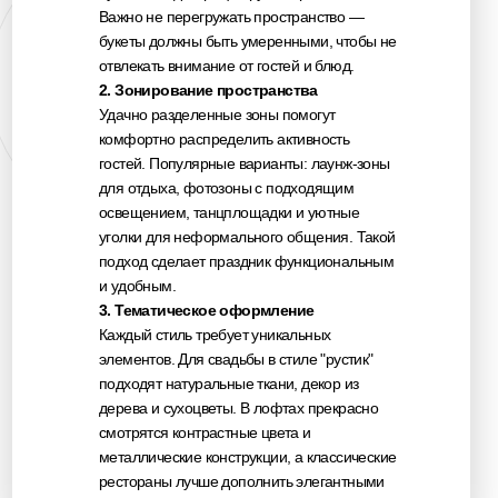
Важно не перегружать пространство —
Не перегружайте декор
. Используйте максимум
три оттенка, чтобы сохранить гармонию. Пестрота
букеты должны быть умеренными, чтобы не
может отвлекать от общей концепции.
отвлекать внимание от гостей и блюд.
Продумывайте логистику
. Украшения должны
2. Зонирование пространства
быть устойчивыми, чтобы сохранить свой вид до
конца мероприятия.
Удачно разделенные зоны помогут
Учитывайте особенности площадки
. На открытых
комфортно распределить активность
площадках добавьте антураж зелени, а в
гостей. Популярные варианты: лаунж-зоны
ресторанах играйте с текстилем и подсветкой.
Эти нюансы помогут создать не просто красивую свадьбу, а
для отдыха, фотозоны с подходящим
настоящее произведение искусства, которое запомнится
освещением, танцплощадки и уютные
каждому гостю.
уголки для неформального общения. Такой
подход сделает праздник функциональным
и удобным.
3. Тематическое оформление
Каждый стиль требует уникальных
элементов. Для свадьбы в стиле "рустик"
подходят натуральные ткани, декор из
дерева и сухоцветы. В лофтах прекрасно
смотрятся контрастные цвета и
металлические конструкции, а классические
рестораны лучше дополнить элегантными