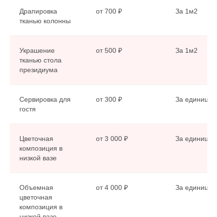
Драпировка
от 700 ₽
За 1м2
тканью колонны
Украшение
от 500 ₽
За 1м2
тканью стола
президиума
Сервировка для
от 300 ₽
За единицу
ВАРИАНТЫ
гостя
УКРАШЕНИЙ.
Основные элементы декорирования свадеб в
Цветочная
от 3 000 ₽
За единицу
2025 году это:
композиция в
низкой вазе
ФЛОРИСТИЧЕСКИЕ
КОМПОЗИЦИИ
Объемная
от 4 000 ₽
За единицу
АЛЬТЕРНАТИВНЫЙ ДЕКОР
цветочная
(ветки свечи сухоцветы мох
композиция в
зелень)
низкой вазе