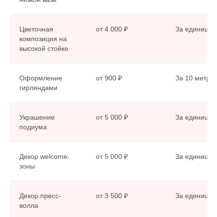
ТЕКСТИЛЬ
Цветочная
от 4 000 ₽
За единицу
композиция на
высокой стойке
СЕРВИРОВКА
Оформление
от 900 ₽
За 10 метро
Мы предлагаем эксклюзивный реквизит, который
гирляндами
поможет сделать вашу свадьбу особенной.
Украшение
от 5 000 ₽
За единицу
подиума
Декор welcome-
от 5 000 ₽
За единицу
зоны
Декор пресс-
от 3 500 ₽
За единицу
волла