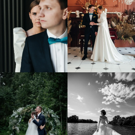
СОЦ.СЕТИ
ОРГАНИЗАЦИЯ СВАДЬБЫ
Свадьба под ключ
Недорогие свадьбы
Камерная свадьба
ПОЧТА
Kultura.wedding@yandex.ru
ТЕЛЕФОН
УСЛУГИ
+7 925 370 18 44
Оформление свадьбы
Выездная регистрация
О НАС
Свадебный организатор
О нас
Фотосъемка
Цены на услуги
Банкет на свадьбу
Портфолио
Свадьба на теплоходе
Отзывы
Аренда декора