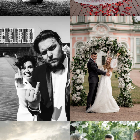
СОЦ.СЕТИ
ОРГАНИЗАЦИЯ СВАДЬБЫ
Свадьба под ключ
Недорогие свадьбы
Камерная свадьба
ПОЧТА
Kultura.wedding@yandex.ru
ТЕЛЕФОН
УСЛУГИ
+7 925 370 18 44
Оформление свадьбы
Выездная регистрация
Свадебный организатор
О НАС
Фотосъемка
О нас
Банкет на свадьбу
Цены на услуги
Свадьба на теплоходе
Портфолио
Аренда декора
Отзывы