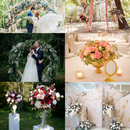
ЦЕ
НЫ
УЗНАТЬ ЦЕНУ СВАДЬБЫ
Для каждой свадьбы мы разрабатываем индивидуальный
проект оформления “под ключ” и самостоятельно
изготавливаем декорации.
Стоимость начинается от 400 000 рублей. Однако, если вам
нужна не комплексная услуга, а что-то одно, например,
цветочные композиции или создание фона, это будет стоить
дешевле.
Если вы хотите, чтобы ваша свадьба была красивой,
позвоните нам или оставьте заявку на нашем сайте. Мы
свяжемся с вами и приложим все усилия, чтобы сделать