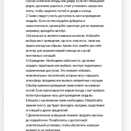
случай солнечной погоды или дождя. Если нет помещения
рядом, где можно укрыться, стоит установить шатры или
тенты, чтобы защитить гостей от дождя и солнца.
2.Также следует учесть доступность места проведения
свадьбы. Если гостям неудобно добираться
самостоятельно, организуйте транспорт для их перевозки,
например, арендуйте автобус.
3.Безопасность является важным аспектом. Избегайте
выбора мест проведения, где есть опасность, такие как
ВАРИАНТЫ
овраги или крутые обрывы. Кроме того, имейте при себе
УКРАШЕНИЙ.
аптечку для оказания первой помощи на случай
неотложных ситуаций.
Основные элементы декорирования свадеб в
4.Ограждение. Необходимо найти место, где можно
оградить территорию или выбрать частную территорию с
2023 году это:
ограниченным доступом. Это поможет избежать
нежелательных посетителей, которые могут нарушить
ФЛОРИСТИЧЕСКИЕ
атмосферу праздника или вызвать неприятные ситуации.
КОМПОЗИЦИИ
5.Выбор времени проведения также влияет на комфорт
гостей. Если прогнозируется жаркая погода, стоит выбрать
АЛЬТЕРНАТИВНЫЙ ДЕКОР
более прохладные часы для проведения свадьбы.
(ветки свечи сухоцветы мох
6.Борьба с насекомыми также необходима. Обработайте
зелень)
заранее место, где будет проходить праздник, средствами
от клещей и других вредителей.
7.Дополнительное освещение поможет продлить веселье
ТЕКСТИЛЬ
до поздней ночи. Позаботьтесь о достаточной
осветительной установке, чтобы обеспечить хорошую
видимость на территории.