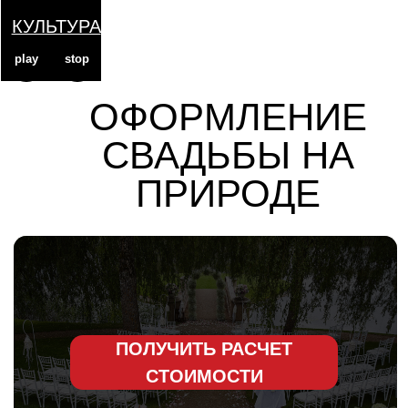
КУЛЬТУРА
play
stop
ОФОРМЛЕНИЕ
СВАДЬБЫ НА
ПРИРОДЕ
ПОЛУЧИТЬ РАСЧЕТ
СТОИМОСТИ
Пройдите тест и получите три варианта
сметы, в которых будет правильное
распределение бюджета в соответствии с
вашими пожеланиями
ВАМ НЕ О ЧЕМ БЕСПОКОИТЬСЯ