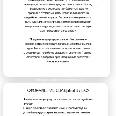
праздник, оставляющий ощущение на всю жизнь. Летом,
празднование в ресторане или банкетном зале не
сравнится с теми эмоциями, которые возникают на
свадьбе на свежем воздухе. Закрытые помещения могут
быть душными, ограничивать возможности проведения
интересных конкурсов, а также все известные там игры
могут показаться банальными.
Праздник на природе раскрывает безграничные
возможности и простор для воплощения самых смелых
идей. Такое торжество может понравиться не только
молодоженам, но и более старшему поколению. Главное -
ответственно подойти к организационным аспектам и
учесть все нюансы.
[ СВАДЬБА В ЛЕСУ ОФОРМЛЕНИЕ ]
ОФОРМЛЕНИЕ СВАДЬБЫ В ЛЕСУ
Наши организаторы учтут все важные аспекты свадьбы на
природе.
1.Важно принять во внимание изменчивость погодных
условий и предусмотреть несколько вариантов плана на